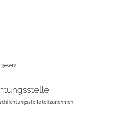
rgesetz:
htungs­stelle
rschlichtungsstelle teilzunehmen.